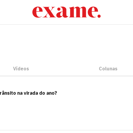
Vídeos
Colunas
rânsito na virada do ano?