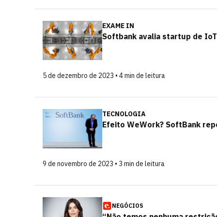
EXAME IN
Softbank avalia startup de IoT
5 de dezembro de 2023 • 4 min de leitura
TECNOLOGIA
Efeito WeWork? SoftBank repo
9 de novembro de 2023 • 3 min de leitura
NEGÓCIOS
“Não temos nenhuma restrição 