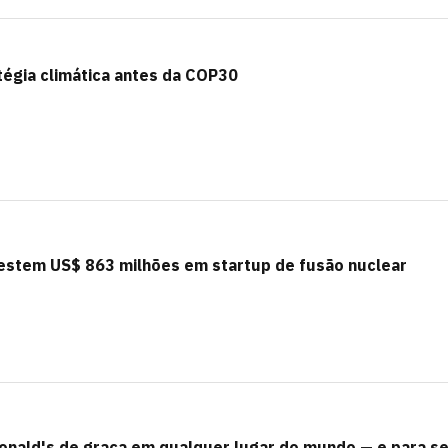
tégia climática antes da COP30
nvestem US$ 863 milhões em startup de fusão nuclear
cDonald's de graça em qualquer lugar do mundo — e para 