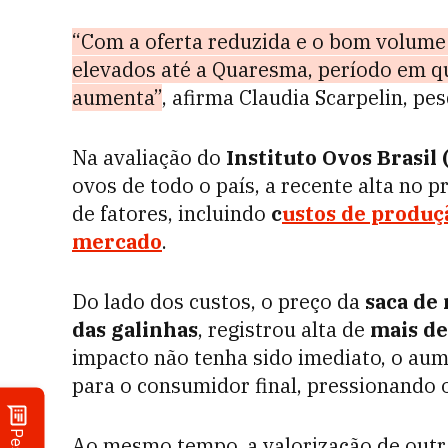
“Com a oferta reduzida e o bom volume
elevados até a Quaresma, período em q
aumenta”
, afirma Claudia Scarpelin, pe
Na avaliação do
Instituto Ovos Brasil 
ovos de todo o país, a recente alta no
de fatores, incluindo
c
ustos de produç
mercado
.
Do lado dos custos, o preço da
saca de
das galinhas
, registrou alta de
mais de
impacto não tenha sido imediato, o aum
para o consumidor final, pressionando o
Ao mesmo tempo, a valorização de outr