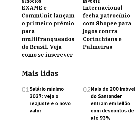
NEGÓCIOS
ESPORTE
EXAME e
Internacional
CommUnit lançam
fecha patrocínio
o primeiro prêmio
com Shopee para
para
jogos contra
multifranqueados
Corinthians e
do Brasil. Veja
Palmeiras
como se inscrever
Mais lidas
01
02
Salário mínimo
Mais de 200 imóve
2027: veja o
do Santander
reajuste e o novo
entram em leilão
valor
com descontos de
até 93%