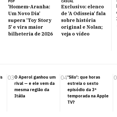
POP
CASUAL
'Homem-Aranha:
Exclusivo: elenco
Um Novo Dia'
de 'A Odisseia' fala
supera 'Toy Story
sobre história
5' e vira maior
original e Nolan;
bilheteria de 2026
veja o vídeo
03
04
0
is
O Aperol ganhou um
'Silo': que horas
rival — e ele vem da
estreia o sexto
mesma região da
episódio da 3ª
Itália
temporada na Apple
TV?