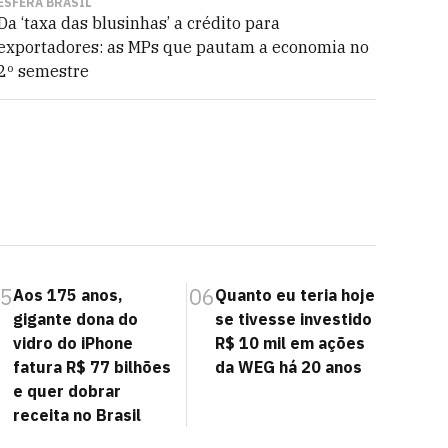
ESFERA BRASIL
Da ‘taxa das blusinhas’ a crédito para
exportadores: as MPs que pautam a economia no
2º semestre
5
06
Aos 175 anos,
Quanto eu teria hoje
gigante dona do
se tivesse investido
vidro do iPhone
R$ 10 mil em ações
fatura R$ 77 bilhões
da WEG há 20 anos
e quer dobrar
receita no Brasil