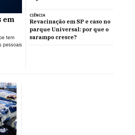
CIÊNCIA
s em
EXCLUSIVO: Insider ganha co
Revacinação em SP e caso no
linha tecnológica da Shein
parque Universal: por que o
sarampo cresce?
lpe tem
A varejista chinesa lança a Tekdrob, marca própr
es pessoais
com peças a partir de R$ 65, desenvolvida no Bra