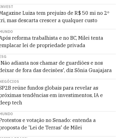
INVEST
Magazine Luiza tem prejuízo de R$ 50 mi no 2º
tri, mas descarta crescer a qualquer custo
MUNDO
Após reforma trabalhista e no BC, Milei tenta
emplacar lei de propriedade privada
ESG
'Não adianta nos chamar de guardiões e nos
deixar de fora das decisões', diz Sônia Guajajara
NEGÓCIOS
SP2B reúne fundos globais para revelar as
próximas tendências em investimentos, IA e
deep tech
MUNDO
Protestos e votação no Senado: entenda a
proposta de 'Lei de Terras' de Milei