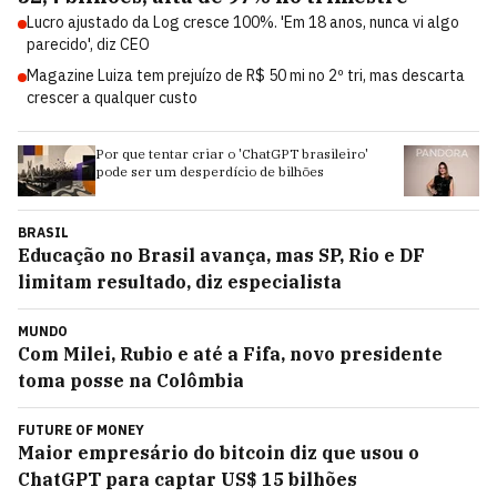
Lucro ajustado da Log cresce 100%. 'Em 18 anos, nunca vi algo
parecido', diz CEO
Magazine Luiza tem prejuízo de R$ 50 mi no 2º tri, mas descarta
crescer a qualquer custo
eiro'
EXCLUSIVO: o futuro da Pandora, segundo
sua nova líder no Brasil
BRASIL
Educação no Brasil avança, mas SP, Rio e DF
limitam resultado, diz especialista
MUNDO
Com Milei, Rubio e até a Fifa, novo presidente
toma posse na Colômbia
FUTURE OF MONEY
Maior empresário do bitcoin diz que usou o
ChatGPT para captar US$ 15 bilhões