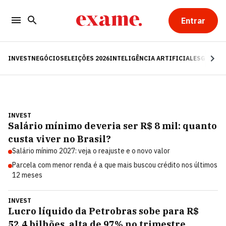
Entrar
INVEST
NEGÓCIOS
ELEIÇÕES 2026
INTELIGÊNCIA ARTIFICIAL
ESG
RE
INVEST
Salário mínimo deveria ser R$ 8 mil: quanto
custa viver no Brasil?
Salário mínimo 2027: veja o reajuste e o novo valor
Parcela com menor renda é a que mais buscou crédito nos últimos
12 meses
INVEST
Lucro líquido da Petrobras sobe para R$
52,4 bilhões, alta de 97% no trimestre