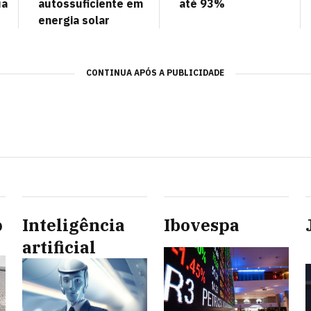
ua
autossuficiente em
até 93%
energia solar
CONTINUA APÓS A PUBLICIDADE
p
Inteligência
Ibovespa
artificial