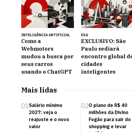
INTELIGÊNCIA ARTIFICIAL
ESG
Como a
EXCLUSIVO: São
Webmotors
Paulo sediará
mudou a busca por
encontro global d
seus carros
cidades
usando o ChatGPT
inteligentes
Mais lidas
01
02
Salário mínimo
O plano de R$ 40
2027: veja o
milhões da Divino
reajuste e o novo
Fogão para sair do
valor
shopping e levar