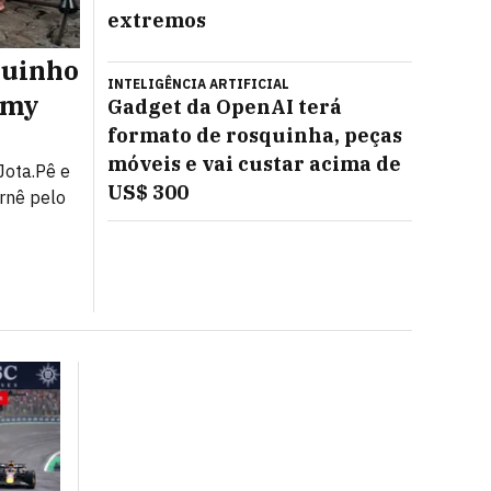
extremos
guinho
Anvisa libera venda de medi
INTELIGÊNCIA ARTIFICIAL
mmy
Shopee
Gadget da OpenAI terá
formato de rosquinha, peças
A autorização vale apenas para farmácias e drog
nova lei que regulamentou a venda de medicament
móveis e vai custar acima de
Jota.Pê e
supermercados
US$ 300
rnê pelo