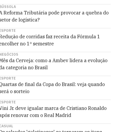
BÚSSOLA
A Reforma Tributária pode provocar a quebra do
setor de logística?
ESPORTE
Redução de corridas faz receita da Fórmula 1
encolher no 1º semestre
NEGÓCIOS
Mês da Cerveja: como a Ambev lidera a evolução
da categoria no Brasil
ESPORTE
Quartas de final da Copa do Brasil: veja quando
será o sorteio
ESPORTE
Vini Jr. deve igualar marca de Cristiano Ronaldo
após renovar com o Real Madrid
CASUAL
Os calçados 'gelatinosos' se tornaram os itens