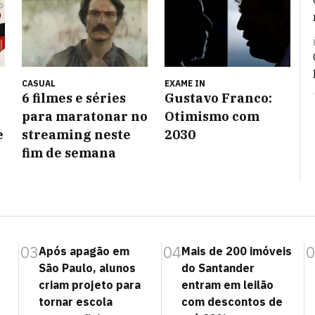
CASUAL
EXAME IN
6 filmes e séries
Gustavo Franco:
para maratonar no
Otimismo com
e
streaming neste
2030
fim de semana
03
04
0
Após apagão em
Mais de 200 imóveis
São Paulo, alunos
do Santander
criam projeto para
entram em leilão
tornar escola
com descontos de