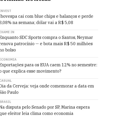
INVEST
Ibovespa cai com blue chips e balanços e perde
3,08% na semana; dólar vai a R$ 5,08
EXAME IN
Enquanto SDC Sports compra o Santos, Neymar
renova patrocínio — e bota mais R$ 50 milhões
no bolso
ECONOMIA
Exportações para os EUA caem 12% no semestre:
o que explica esse movimento?
CASUAL
Dia da Cerveja: veja onde comemorar a data em
São Paulo
BRASIL
Na disputa pelo Senado por SP, Marina espera
que eleitor leia clima como economia