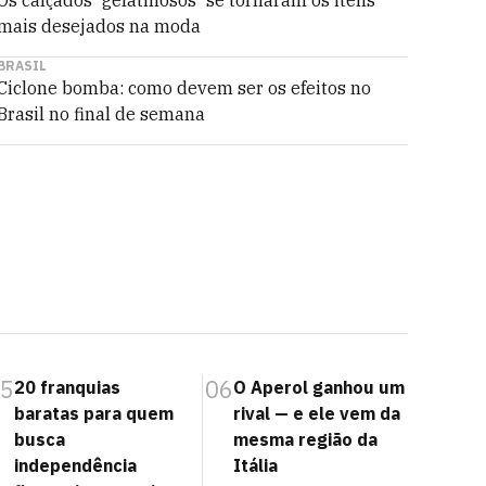
mais desejados na moda
BRASIL
Ciclone bomba: como devem ser os efeitos no
Brasil no final de semana
5
06
20 franquias
O Aperol ganhou um
baratas para quem
rival — e ele vem da
busca
mesma região da
independência
Itália