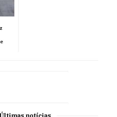
z
re
Últimas notícias