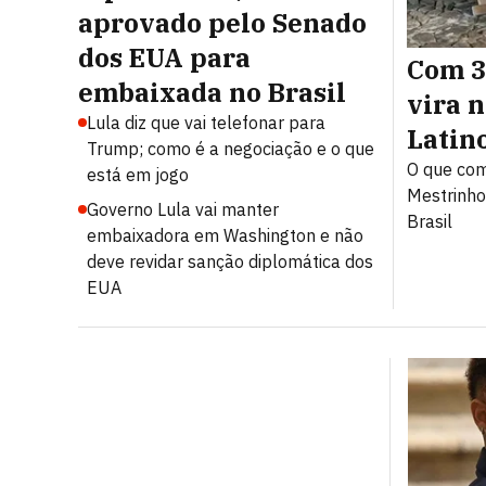
aprovado pelo Senado
dos EUA para
Com 3
embaixada no Brasil
vira 
Lula diz que vai telefonar para
Latin
Trump; como é a negociação e o que
O que com
está em jogo
Mestrinho
Governo Lula vai manter
Brasil
embaixadora em Washington e não
deve revidar sanção diplomática dos
EUA