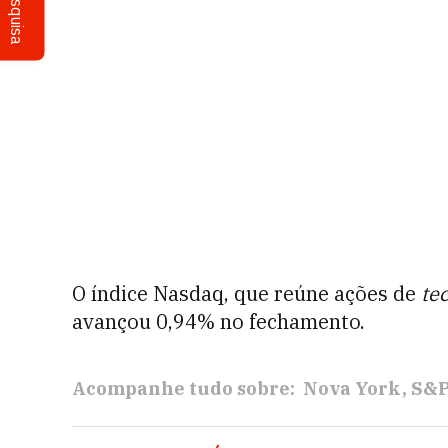
Pesquisa
O índice Nasdaq, que reúne ações de
te
avançou 0,94% no fechamento.
Acompanhe tudo sobre:
Nova York
S&P