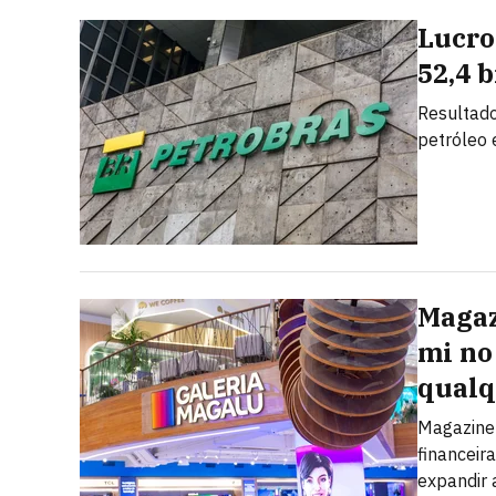
Lucro
52,4 
Resultado
petróleo
Magaz
mi no 
qualq
Magazine 
financeir
expandir 