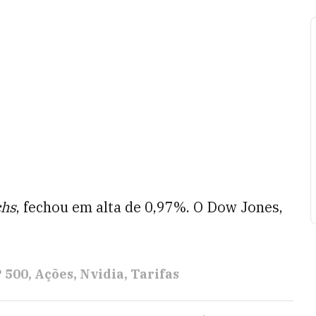
chs
, fechou em alta de 0,97%. O Dow Jones,
 500
Ações
Nvidia
Tarifas