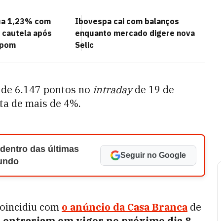
ua 1,23% com
Ibovespa cai com balanços
e cautela após
enquanto mercado digere nova
opom
Selic
 de 6.147 pontos no
intraday
de 19 de
lta de mais de 4%.
 dentro das últimas
Seguir no Google
Mundo
oincidiu com
o anúncio da Casa Branca
de
e entrariam em vigor no próximo dia 8