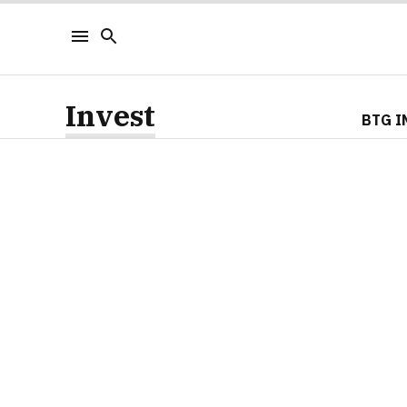
Invest
BTG I