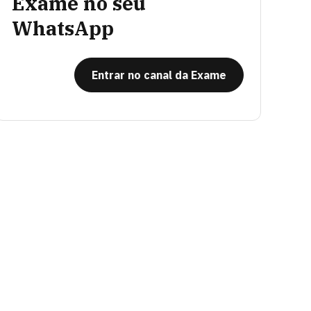
Exame no seu
WhatsApp
Entrar no canal da Exame