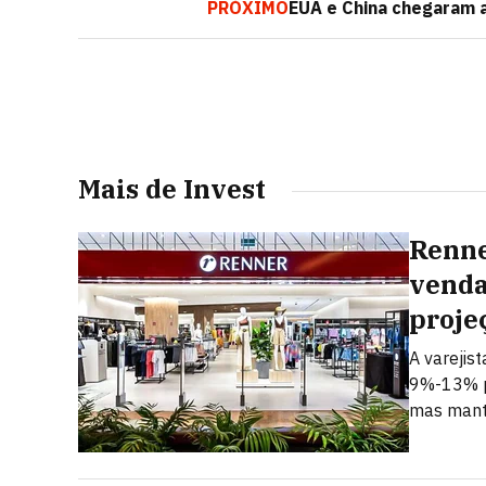
PRÓXIMO
EUA e China chegaram a
Mais de Invest
Renne
venda
proje
A varejis
9%-13% p
mas mant