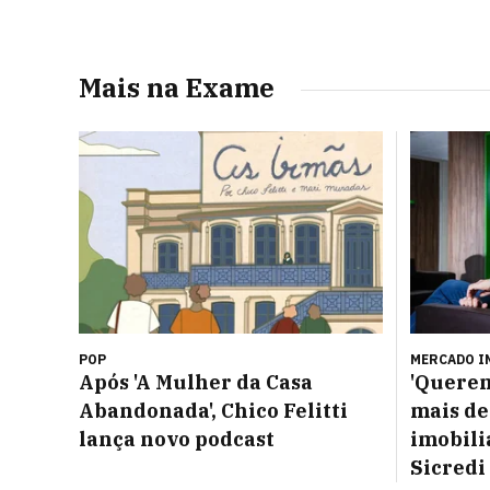
Mais na Exame
POP
MERCADO I
Após 'A Mulher da Casa
'Querem
Abandonada', Chico Felitti
mais de
lança novo podcast
imobiliá
Sicredi