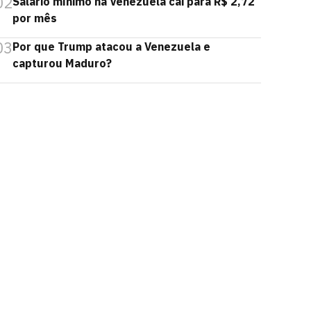
02
Salário mínimo na Venezuela cai para R$ 2,72
por mês
03
Por que Trump atacou a Venezuela e
capturou Maduro?