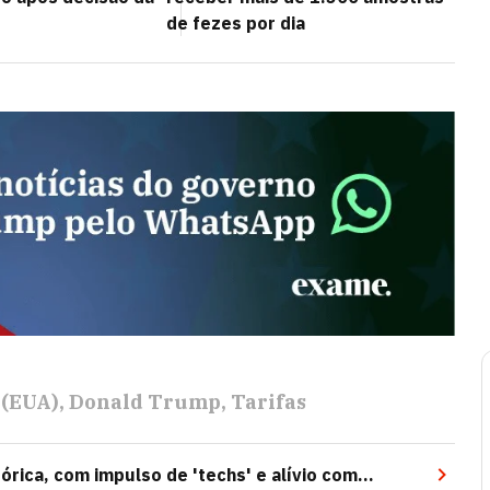
de fezes por dia
 (EUA)
Donald Trump
Tarifas
rica, com impulso de 'techs' e alívio com