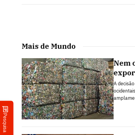
'tarifaço'
Mais de Mundo
Nem o
expor
A decisão
ocidentai
amplamen
Pesquisa