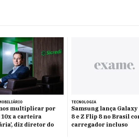
MOBILIÁRIO
TECNOLOGIA
os multiplicar por
Samsung lança Galaxy 
 10x a carteira
8 e Z Flip 8 no Brasil c
ria', diz diretor do
carregador incluso