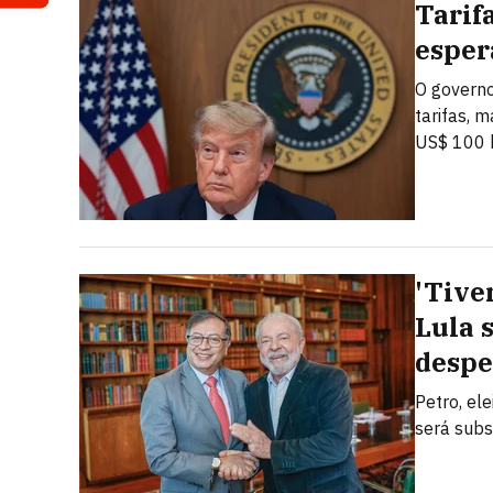
Tarif
esper
O governo
tarifas, 
US$ 100 b
'Tive
Lula 
despe
Petro, el
será subs