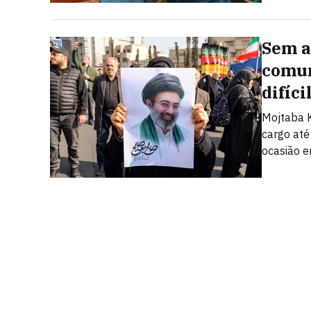
Sem a
comun
difíci
Mojtaba K
cargo até
ocasião e