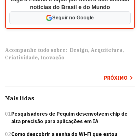
notícias do Brasil e do Mundo
Seguir no Google
Acompanhe tudo sobre:
Design
Arquitetura
Criatividade
Inovação
PRÓXIMO
Mais lidas
01
Pesquisadores de Pequim desenvolvem chip de
alta precisão para aplicações em IA
02
Como descobrir a senha do Wi-Fi que estou