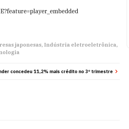
E?feature=player_embedded
esas japonesas
Indústria eletroeletrônica
nologia
nder concedeu 11,2% mais crédito no 3º trimestre