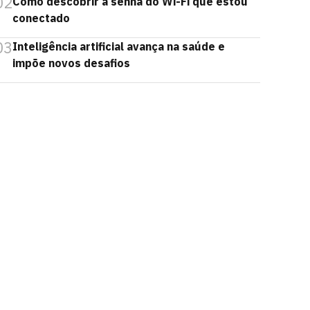
02
Como descobrir a senha do Wi-Fi que estou
conectado
03
Inteligência artificial avança na saúde e
impõe novos desafios