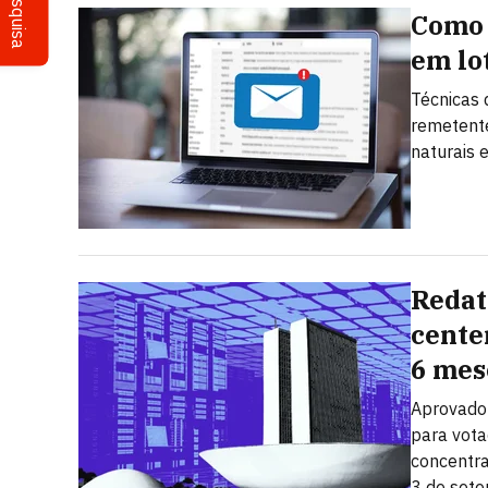
Pesquisa
Como 
em lo
Técnicas 
remetent
naturais 
Redat
cente
6 mes
Aprovado 
para vota
concentra
3 de set