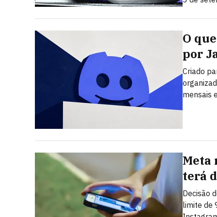
O que 
por J
Criado pa
organizad
mensais e
Meta 
terá 
Decisão d
limite de
Instagra