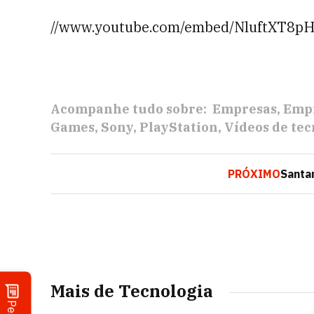
//www.youtube.com/embed/NluftXT8pH
Acompanhe tudo sobre:
Empresas
Empr
Games
Sony
PlayStation
Vídeos de tec
PRÓXIMO
Santa
Mais de Tecnologia