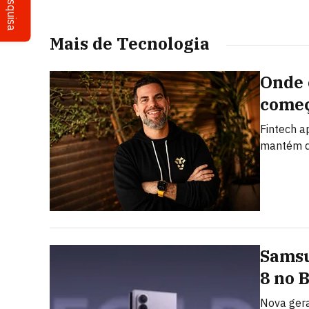
Pesquisa
Mais de Tecnologia
Onde 
começ
Fintech a
mantém d
Samsu
8 no 
Nova gera