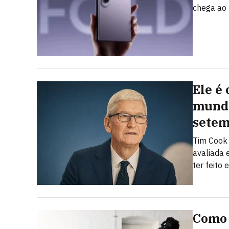
chega ao 
Ele é
mundo
sete
Tim Cook
avaliada 
ter feito
Como 