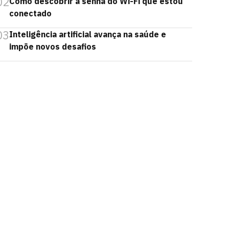
02
Como descobrir a senha do Wi-Fi que estou
conectado
03
Inteligência artificial avança na saúde e
impõe novos desafios