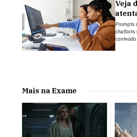
Veja 
atent
Prompts c
chatbots 
conteúdo
Mais na Exame