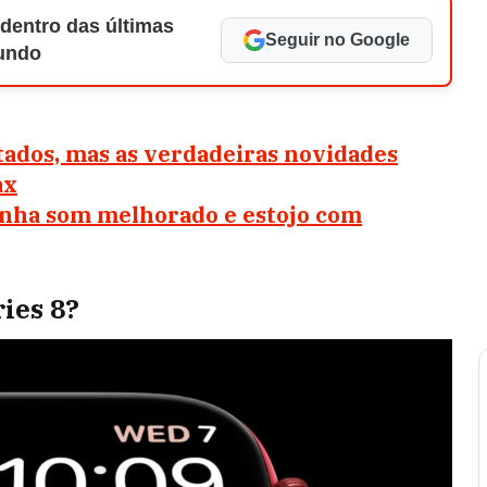
 dentro das últimas
Seguir no Google
Mundo
tados, mas as verdadeiras novidades
ax
anha som melhorado e estojo com
ies 8?