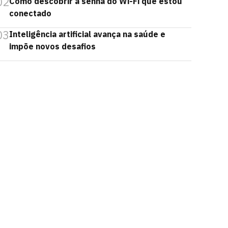
02
Como descobrir a senha do Wi-Fi que estou
conectado
03
Inteligência artificial avança na saúde e
impõe novos desafios