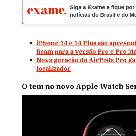
Siga a Exame e fique por
notícias do Brasil e do 
iPhone 14 e 14 Plus são apresen
ficam para a versão Pro e Pro M
Nova geração do AirPods Pro g
localizador
O tem no novo Apple Watch Ser