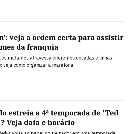
': veja a ordem certa para assistir
ilmes da franquia
dos mutantes atravessa diferentes décadas e linhas
; veja como organizar a maratona
o estreia a 4ª temporada de 'Ted
'? Veja data e horário
eikis volta ao papel do treinador em uma temporada