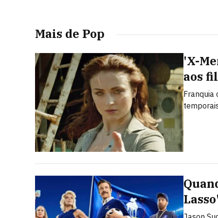
Mais de Pop
'X-Men
aos f
Franquia 
temporais
Quand
Lasso
Jason Sud