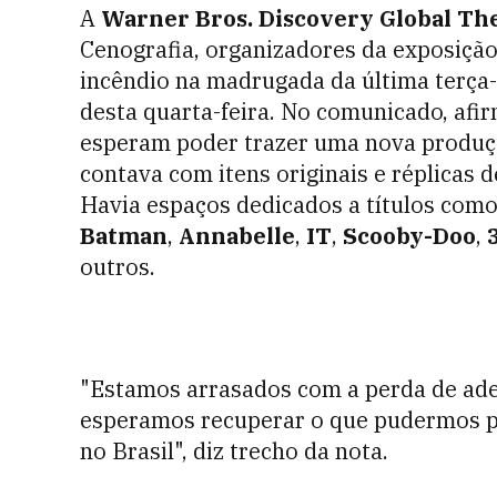
A
Warner Bros. Discovery Global T
Cenografia, organizadores da exposiçã
incêndio na madrugada da última terça-
desta quarta-feira. No comunicado, afi
esperam poder trazer uma nova produçã
contava com itens originais e réplicas
Havia espaços dedicados a títulos com
Batman
,
Annabelle
,
IT
,
Scooby-Doo
,
outros.
"Estamos arrasados com a perda de ader
esperamos recuperar o que pudermos par
no Brasil", diz trecho da nota.