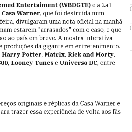
hemed Entertaiment (WBDGTE)
e a 2a1
o
Casa Warner
, que foi destruída num
feira, divulgaram uma nota oficial na manhã
rmam estarem "arrasados" com o caso, e que
o ao país em breve. A mostra interativa
 de produções da gigante em entretenimento.
o
Harry Potter
,
Matrix
,
Rick and Morty
,
300
,
Looney Tunes
e
Universo
DC
, entre
eços originais e réplicas da Casa Warner e
a trazer essa experiência de volta aos fãs