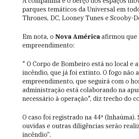
A companhia é o berço dos espaços ino
parques temáticos da Universal em tod
Thrones, DC, Looney Tunes e Scooby-D
Em nota, o
Nova América
afirmou que 
empreendimento:
" O Corpo de Bombeiro está no local e a
incêndio, que já foi extinto. O fogo não
empreendimento, que seguirá com o ho
administração está colaborando na apu
necessário à operação", diz trecho do c
O caso foi registrado na 44ª (Inhaúma).
ouvidas e outras diligências serão real
incêndio”.