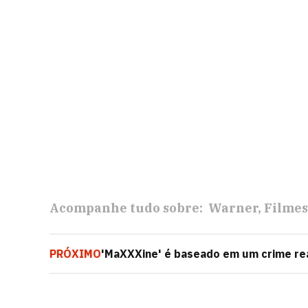
Acompanhe tudo sobre:
Warner
Filmes
PRÓXIMO
'MaXXXine' é baseado em um crime real
Night Stalker