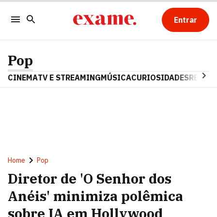
Entrar
Pop
CINEMA
TV E STREAMING
MÚSICA
CURIOSIDADES
REALIT
Home
Pop
Diretor de 'O Senhor dos
Anéis' minimiza polêmica
sobre IA em Hollywood