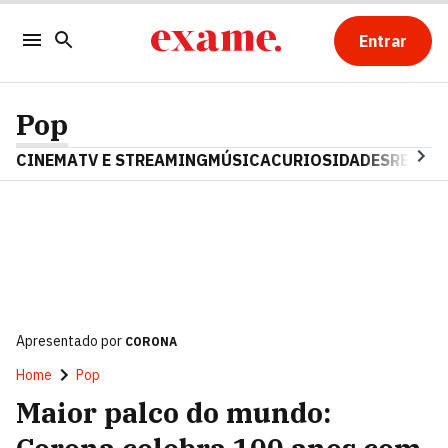
Entrar
Pop
CINEMA
TV E STREAMING
MÚSICA
CURIOSIDADES
REALIT
Apresentado por
CORONA
Home
Pop
Maior palco do mundo: