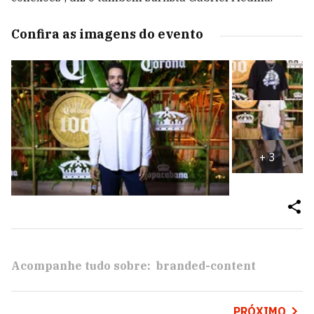
Confira as imagens do evento
+
3
Acompanhe tudo sobre:
branded-content
PRÓXIMO