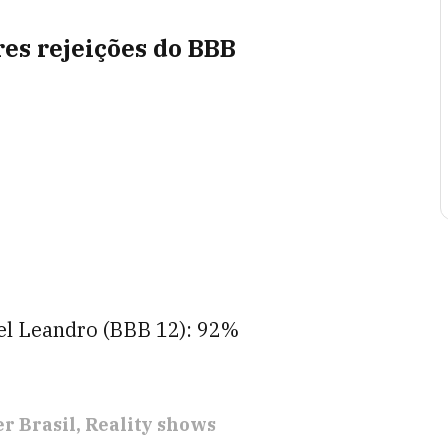
res rejeições do BBB
ael Leandro (BBB 12): 92%
r Brasil
Reality shows