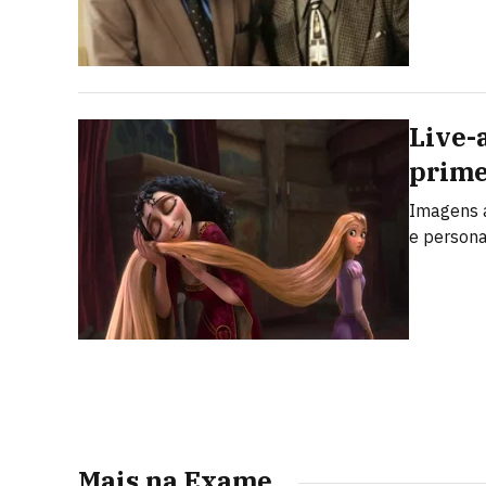
Live-a
prime
Imagens a
e person
Mais na Exame