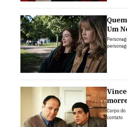
Quem 
Um No
Personag
personage
Vince
morre
Corpo do 
contato