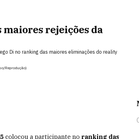
s maiores rejeições da
ego Di no ranking das maiores eliminações do reality
lobo/Reprodução)
5
colocou a participante no
ranking das