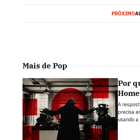
PRÓXIMO
A
Mais de Pop
Por q
Home
A respost
precisa e
usando a 