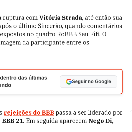
la ruptura com
Vitória Strada
, até então sua
a após o último Sincerão, quando comentários
m expostos no quadro RoBBB Seu Fifi. O
 imagem da participante entre os
 dentro das últimas
Seguir no Google
Mundo
es
rejeições do BBB
passa a ser liderado por
o
BBB 21
. Em seguida aparecem
Nego Di,