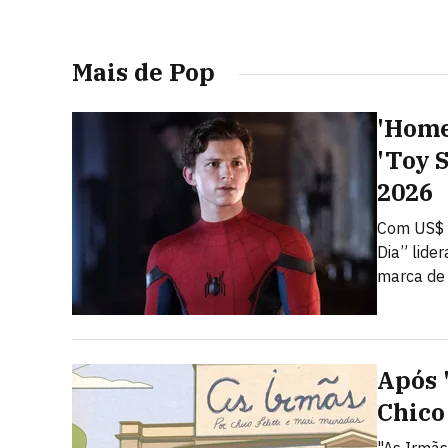
Mais de Pop
'Home
'Toy S
2026
Com US$ 
Dia” lide
marca de 
Após 
Chico