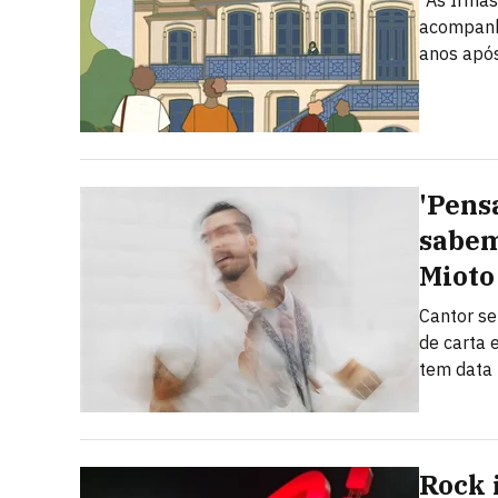
"As Irmãs
acompanh
anos após
'Pens
sabem
Mioto
Cantor se
de carta 
tem data 
Rock 