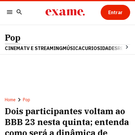
Entrar
Pop
CINEMA
TV E STREAMING
MÚSICA
CURIOSIDADES
REALIT
Home
Pop
Dois participantes voltam ao
BBB 23 nesta quinta; entenda
como será a dinâmica de