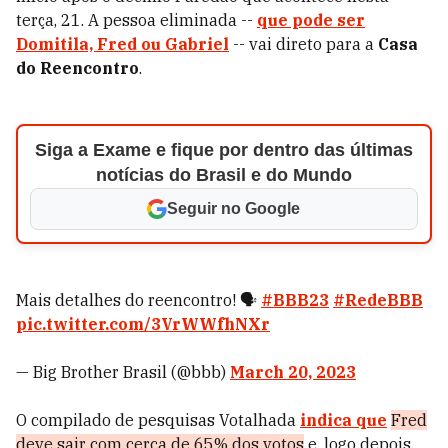
terça, 21. A pessoa eliminada --
que pode ser
Domitila, Fred ou Gabriel
-- vai direto para a
Casa
do Reencontro
.
Siga a Exame e fique por dentro das últimas
notícias do Brasil e do Mundo
Seguir no Google
Mais detalhes do reencontro! 🗣️
#BBB23
#RedeBBB
pic.twitter.com/3VrWWfhNXr
— Big Brother Brasil (@bbb)
March 20, 2023
O compilado de pesquisas Votalhada
indica que
Fred
deve sair com cerca de 65% dos votos
e, logo depois,