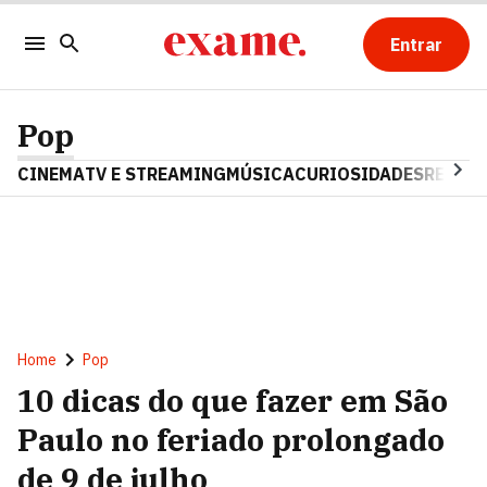
Entrar
Pop
CINEMA
TV E STREAMING
MÚSICA
CURIOSIDADES
REALIT
Home
Pop
10 dicas do que fazer em São
Paulo no feriado prolongado
de 9 de julho