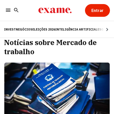
Entrar
INVEST
NEGÓCIOS
ELEIÇÕES 2026
INTELIGÊNCIA ARTIFICIAL
ESG
RE
Notícias sobre Mercado de
trabalho