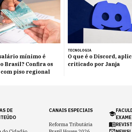
TECNOLOGIA
salário mínimo é
O que é o Discord, apli
o Brasil? Confira os
criticado por Janja
 com piso regional
AS DE
CANAIS ESPECIAIS
FACUL
NTEÚDO
EXAME
Reforma Tributária
REVIS
a do Cidadão
Brazil House 2026
NEWSL