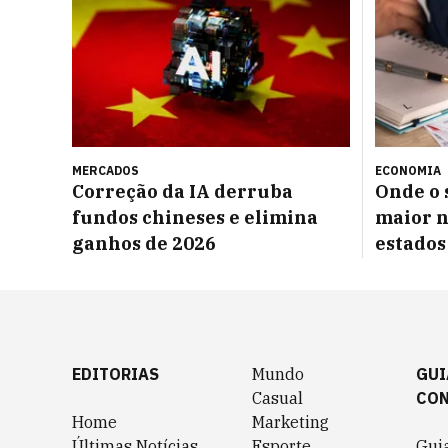
MERCADOS
ECONOMIA
Correção da IA derruba
Onde o 
fundos chineses e elimina
maior n
ganhos de 2026
estados
EDITORIAS
Mundo
GUI
Casual
CO
Home
Marketing
Últimas Notícias
Esporte
Gui