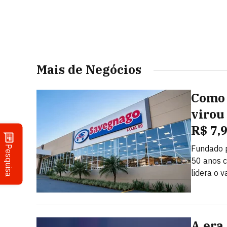
Mais de Negócios
Como 
virou
R$ 7,
Pesquisa
Fundado 
50 anos c
lidera o v
A era