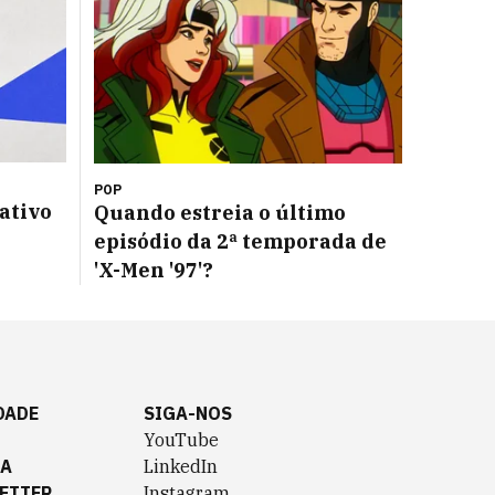
POP
cativo
Quando estreia o último
episódio da 2ª temporada de
'X-Men '97'?
DADE
SIGA-NOS
YouTube
TA
LinkedIn
ETTER
Instagram