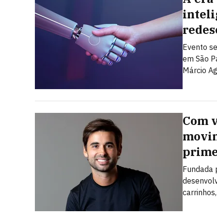
inteli
redes
Evento se
em São Pa
Márcio Ag
Com v
movim
prime
Fundada p
desenvol
carrinhos