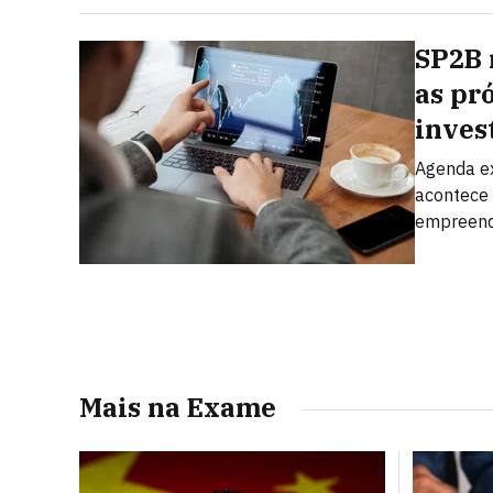
SP2B 
as pr
inves
Agenda ex
acontece 
empreend
Mais na Exame