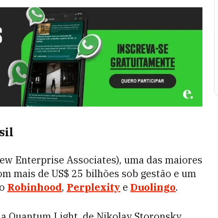
sil
New Enterprise Associates), uma das maiores
om mais de US$ 25 bilhões sob gestão e um
mo
Robinhood
,
Perplexity
e
Duolingo
.
 a Quantum Light, de Nikolay Storonsky,