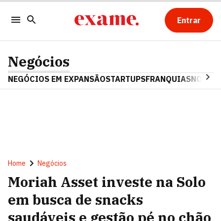
Entrar
Negócios
NEGÓCIOS EM EXPANSÃO
STARTUPS
FRANQUIAS
NOSTAL
Home
Negócios
Moriah Asset investe na Solo
em busca de snacks
saudáveis e gestão pé no chão