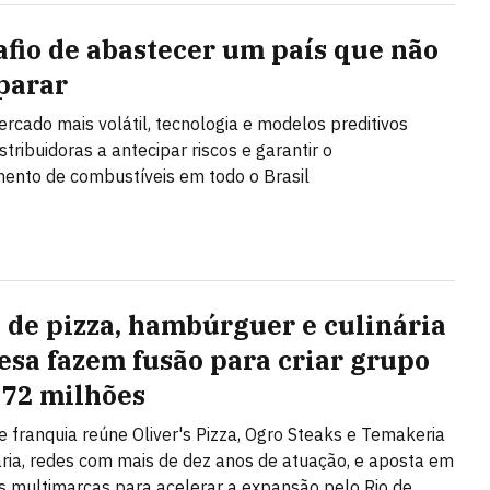
afio de abastecer um país que não
parar
cado mais volátil, tecnologia e modelos preditivos
tribuidoras a antecipar riscos e garantir o
ento de combustíveis em todo o Brasil
 de pizza, hambúrguer e culinária
esa fazem fusão para criar grupo
 72 milhões
e franquia reúne Oliver's Pizza, Ogro Steaks e Temakeria
ária, redes com mais de dez anos de atuação, e aposta em
 multimarcas para acelerar a expansão pelo Rio de