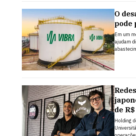
O des
pode 
Em um mer
ajudam dis
abastecim
Redes
japon
de R$
Holding d
Universit
operações