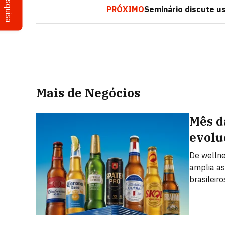
Pesquisa
PRÓXIMO
Seminário discute u
Mais de Negócios
Mês d
evolu
De welln
amplia as
brasileiro