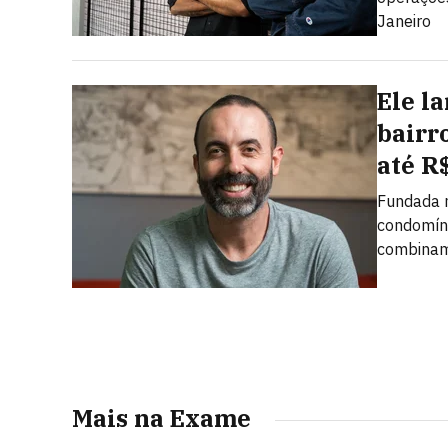
Janeiro
Ele l
bairr
até R
Fundada n
condomíni
combinam 
Mais na Exame