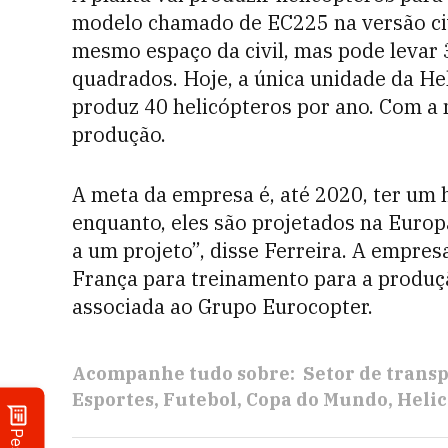
modelo chamado de EC225 na versão civi
mesmo espaço da civil, mas pode levar 3
quadrados. Hoje, a única unidade da He
produz 40 helicópteros por ano. Com a 
produção.
A meta da empresa é, até 2020, ter um h
enquanto, eles são projetados na Europ
a um projeto”, disse Ferreira. A empres
França para treinamento para a produç
associada ao Grupo Eurocopter.
Acompanhe tudo sobre:
Setor de trans
Esportes
Futebol
Copa do Mundo
Helic