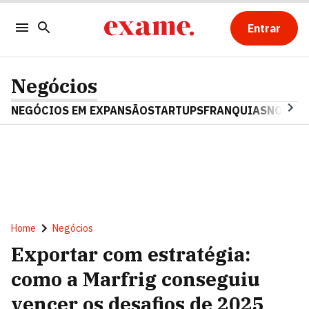
Entrar
Negócios
NEGÓCIOS EM EXPANSÃO
STARTUPS
FRANQUIAS
NOSTAL
Home
Negócios
Exportar com estratégia:
como a Marfrig conseguiu
vencer os desafios de 2025