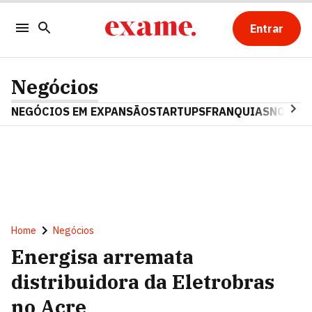
Entrar
Negócios
NEGÓCIOS EM EXPANSÃO
STARTUPS
FRANQUIAS
NOSTAL
Home
Negócios
Energisa arremata
distribuidora da Eletrobras
no Acre