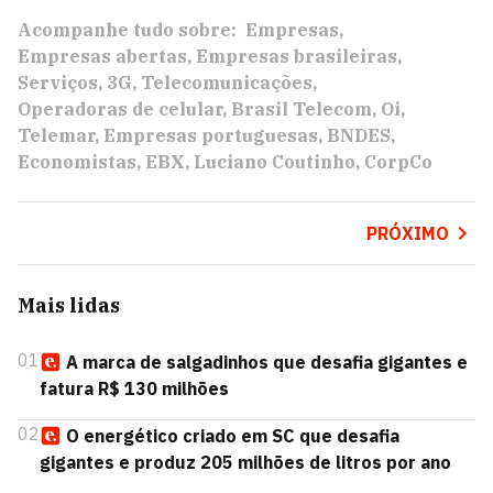
Acompanhe tudo sobre:
Empresas
Empresas abertas
Empresas brasileiras
Serviços
3G
Telecomunicações
Operadoras de celular
Brasil Telecom
Oi
Telemar
Empresas portuguesas
BNDES
Economistas
EBX
Luciano Coutinho
CorpCo
PRÓXIMO
Mais lidas
01
A marca de salgadinhos que desafia gigantes e
fatura R$ 130 milhões
02
O energético criado em SC que desafia
gigantes e produz 205 milhões de litros por ano