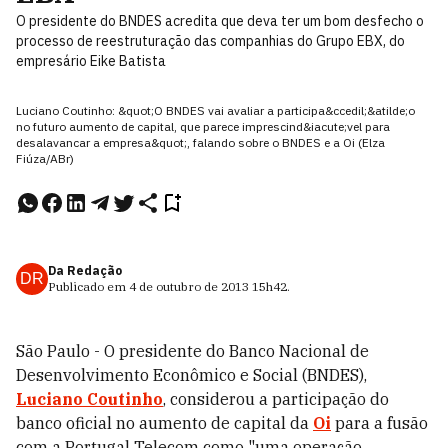
O presidente do BNDES acredita que deva ter um bom desfecho o
processo de reestruturação das companhias do Grupo EBX, do
empresário Eike Batista
Luciano Coutinho: &quot;O BNDES vai avaliar a participa&ccedil;&atilde;o
no futuro aumento de capital, que parece imprescind&iacute;vel para
desalavancar a empresa&quot;, falando sobre o BNDES e a Oi (Elza
Fiúza/ABr)
Da Redação
DR
Publicado em
4 de outubro de 2013
15h42
.
São Paulo - O presidente do Banco Nacional de
Desenvolvimento Econômico e Social (BNDES),
Luciano Coutinho
, considerou a participação do
banco oficial no aumento de capital da
Oi
para a fusão
com a Portugal Telecom como "uma operação