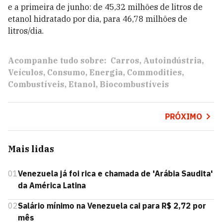
e a primeira de junho: de 45,32 milhões de litros de
etanol hidratado por dia, para 46,78 milhões de
litros/dia.
Acompanhe tudo sobre:
Carros
Autoindústria
Veículos
Consumo
Energia
Commodities
Combustíveis
Etanol
Biocombustíveis
PRÓXIMO
Mais lidas
01
Venezuela já foi rica e chamada de 'Arábia Saudita'
da América Latina
02
Salário mínimo na Venezuela cai para R$ 2,72 por
mês