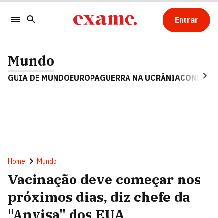
Entrar
Mundo
GUIA DE MUNDO
EUROPA
GUERRA NA UCRÂNIA
CONFLITO
Home
Mundo
Vacinação deve começar nos
próximos dias, diz chefe da
"Anvisa" dos EUA