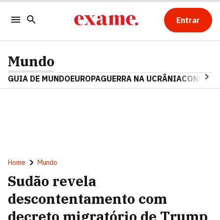
Entrar
Mundo
GUIA DE MUNDO
EUROPA
GUERRA NA UCRÂNIA
CONFLITO
Home
Mundo
Sudão revela
descontentamento com
decreto migratório de Trump