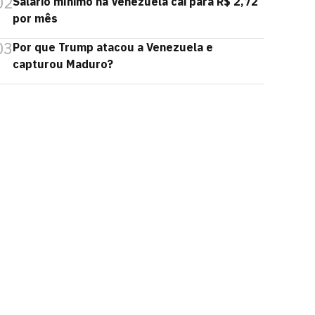
02
Salário mínimo na Venezuela cai para R$ 2,72
por mês
03
Por que Trump atacou a Venezuela e
capturou Maduro?