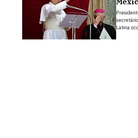
Méxi
President
secretári
Latina oc