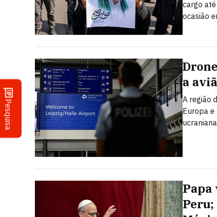
cargo até
ocasião e
Drone
a avi
A região 
Pesquisa
Europa e
ucraniana
Papa 
Peru;