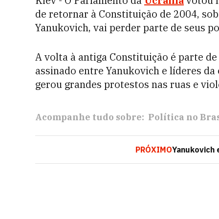
Kiev - O Parlamento da
Ucrânia
votou n
de retornar à Constituição de 2004, sob 
Yanukovich, vai perder parte de seus p
A volta à antiga Constituição é parte 
assinado entre Yanukovich e líderes da
gerou grandes protestos nas ruas e violê
Acompanhe tudo sobre:
Política no Bras
PRÓXIMO
Yanukovich 