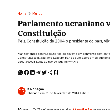
Home
Mundo
Parlamento ucraniano vo
Constituição
Pela Constituição de 2004 o presidente do país, Vik
Manifestantes contr&aacute;rios ao governo em confronto com as for
Constitui&ccedil;&atilde;o &eacute; parte de um acordo mediado pela
oposi&ccedil;&atilde;o (Sergei Supinsky/AFP)
Da Redação
DR
Publicado em
21 de fevereiro de 2014
12h19
.