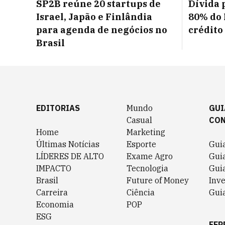
SP2B reúne 20 startups de
Dívida 
Israel, Japão e Finlândia
80% do 
para agenda de negócios no
crédito
Brasil
EDITORIAS
Mundo
GUI
Casual
CO
Home
Marketing
Últimas Notícias
Esporte
Gui
LÍDERES DE ALTO
Exame Agro
Gui
IMPACTO
Tecnologia
Gui
Brasil
Future of Money
Inv
Carreira
Ciência
Guia
Economia
POP
ESG
FER