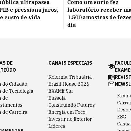
pública ultrapassa
Como um surto fez
PIB e pressiona juros,
laboratório receber ma
 e custo de vida
1.500 amostras de feze
dia
AS DE
CANAIS ESPECIAIS
FACUL
NTEÚDO
EXAME
Reforma Tributária
REVIS
a do Cidadão
Brazil House 2026
NEWSL
a de Tecnologia
EXAME Sul
Exame
a de
Bússola
Carrei
estimentos
Construindo Futuros
Despe
 de Carreira
Energia em Foco
ESG
Investir no Exterior
Casua
Líderes
RAMENTAS
Invest