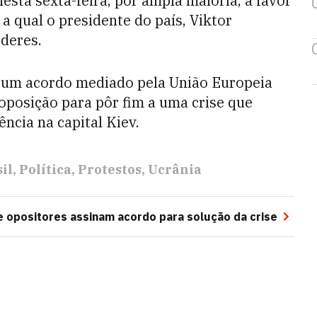
esta sexta-feira, por ampla maioria, a favor
a qual o presidente do país, Viktor
oderes.
de um acordo mediado pela União Europeia
 oposição para pôr fim a uma crise que
ncia na capital Kiev.
il
Política
Protestos
Ucrânia
e opositores assinam acordo para solução da crise