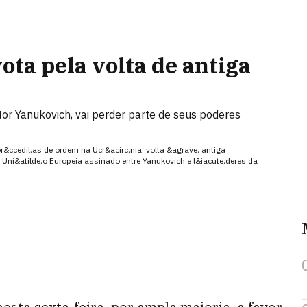
ta pela volta de antiga
tor Yanukovich, vai perder parte de seus poderes
&ccedil;as de ordem na Ucr&acirc;nia: volta &agrave; antiga
 Uni&atilde;o Europeia assinado entre Yanukovich e l&iacute;deres da