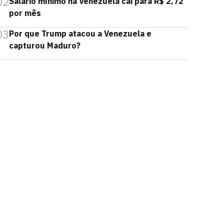
02
Salário mínimo na Venezuela cai para R$ 2,72
por mês
03
Por que Trump atacou a Venezuela e
capturou Maduro?