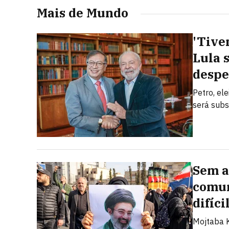
Mais de Mundo
'Tive
Lula 
despe
Petro, el
será subs
Sem a
comun
difíci
Mojtaba K