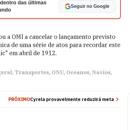
 dentro das últimas
Seguir no Google
Mundo
ou a OMI a cancelar o lançamento previsto
ânica de uma série de atos para recordar este
ic" em abril de 1912.
geral
Transportes
ONU
Oceanos
Navios
PRÓXIMO
Cyrela provavelmente reduzirá meta