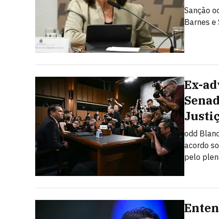
Sanção oc
Barnes e
Ex-ad
Senad
Justi
odd Blanc
acordo so
pelo plen
Enten