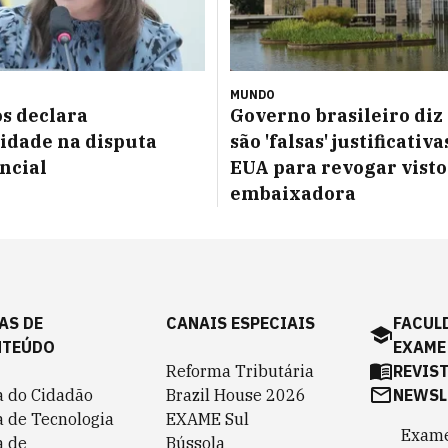
MUNDO
s declara
Governo brasileiro diz
idade na disputa
são 'falsas' justificativa
ncial
EUA para revogar visto
embaixadora
AS DE
CANAIS ESPECIAIS
FACUL
NTEÚDO
EXAME
Reforma Tributária
REVIS
a do Cidadão
Brazil House 2026
NEWSL
a de Tecnologia
EXAME Sul
Exame
a de
Bússola