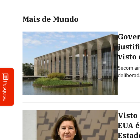
Mais de Mundo
Govern
justi
visto
Secom ain
deliberad
Pesquisa
Visto
EUA é
Estad