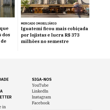
MERCADO IMOBILIÁRIO
 que
Iguatemi ficou mais cobiçada
s dos
por lojistas e lucra R$ 373
 de
milhões no semestre
DADE
SIGA-NOS
YouTube
TA
LinkedIn
ETTER
Instagram
Facebook
 in