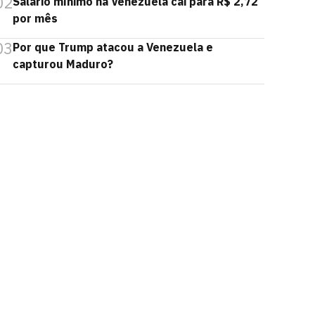
02
Salário mínimo na Venezuela cai para R$ 2,72
por mês
03
Por que Trump atacou a Venezuela e
capturou Maduro?