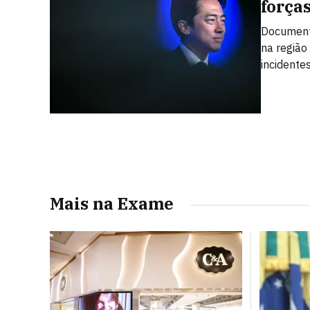
força
Documento
na região 
incident
Mais na Exame