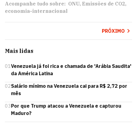
Acompanhe tudo sobre:
ONU
Emissões de CO2
economia-internacional
PRÓXIMO
Mais lidas
01
Venezuela já foi rica e chamada de 'Arábia Saudita'
da América Latina
02
Salário mínimo na Venezuela cai para R$ 2,72 por
mês
03
Por que Trump atacou a Venezuela e capturou
Maduro?