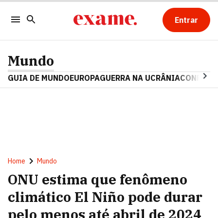
Entrar
Mundo
GUIA DE MUNDO
EUROPA
GUERRA NA UCRÂNIA
CONFLITO
Home
Mundo
ONU estima que fenômeno
climático El Niño pode durar
pelo menos até abril de 2024