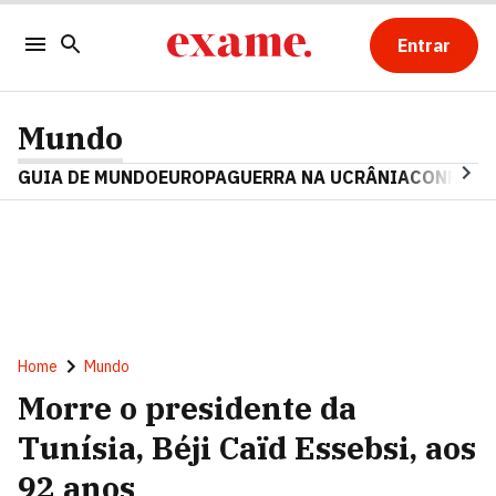
Entrar
Mundo
GUIA DE MUNDO
EUROPA
GUERRA NA UCRÂNIA
CONFLITO
Home
Mundo
Morre o presidente da
Tunísia, Béji Caïd Essebsi, aos
92 anos