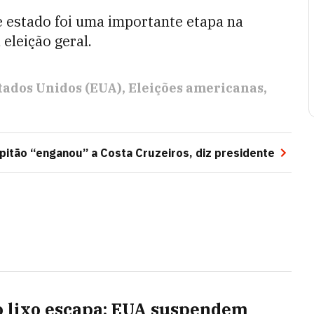
e estado foi uma importante etapa na
eleição geral.
tados Unidos (EUA)
Eleições americanas
pitão “enganou” a Costa Cruzeiros, diz presidente
 lixo escapa: EUA suspendem