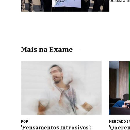
ocasião e
Mais na Exame
POP
MERCADO I
'Pensamentos Intrusivos':
'Querem