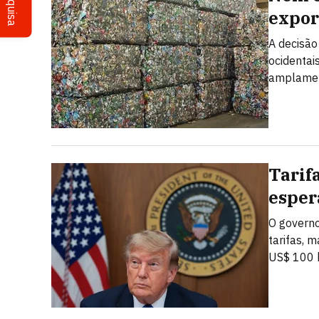
Pesquisa
expor
A decisão
ocidentai
amplamen
Tarif
esper
O governo
tarifas, 
US$ 100 b