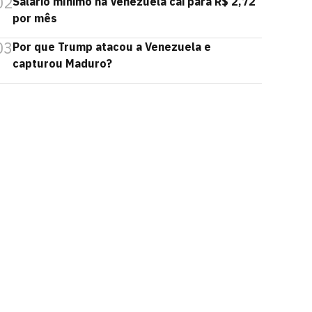
02
Salário mínimo na Venezuela cai para R$ 2,72
por mês
03
Por que Trump atacou a Venezuela e
capturou Maduro?