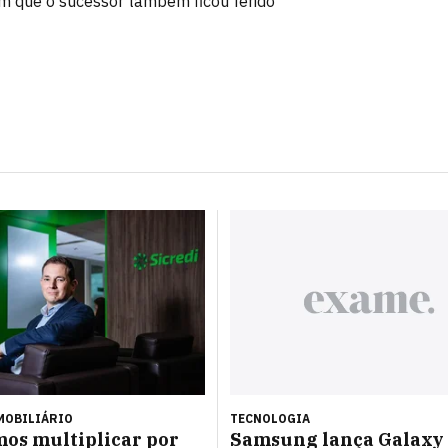
m que o sucessor também ficou ferido
MOBILIÁRIO
TECNOLOGIA
os multiplicar por
Samsung lança Galaxy 