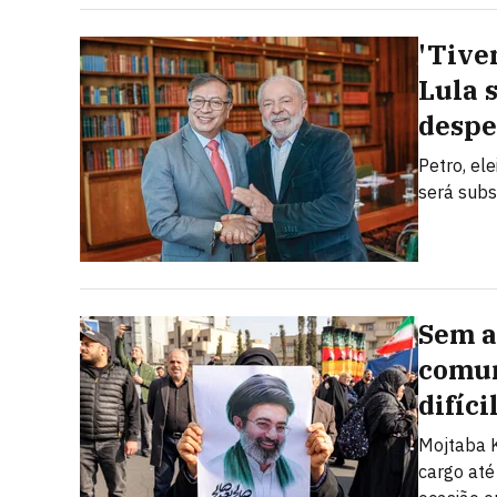
'Tive
Lula 
despe
Petro, el
será subs
Sem a
comun
difíci
Mojtaba K
cargo até