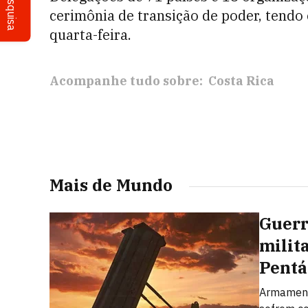
Pesquisa
cerimônia de transição de poder, tendo
quarta-feira.
Acompanhe tudo sobre:
Costa Rica
Mais de Mundo
Guerr
milit
Pent
Armamento