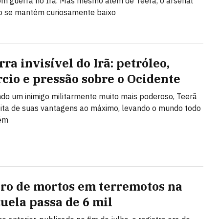
m guerra no Irã. Mas mesmo além de Teerã, o arsenal
o se mantém curiosamente baixo
ra invisível do Irã: petróleo,
cio e pressão sobre o Ocidente
do um inimigo militarmente muito mais poderoso, Teerã
ita de suas vantagens ao máximo, levando o mundo todo
ém
o de mortos em terremotos na
uela passa de 6 mil