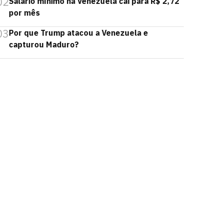
02
Salário mínimo na Venezuela cai para R$ 2,72
por mês
03
Por que Trump atacou a Venezuela e
capturou Maduro?