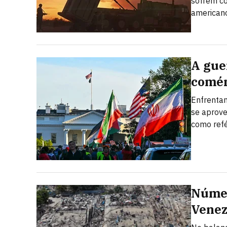
sofrem co
american
A guer
comér
Enfrentan
se aprove
como ref
Númer
Venez