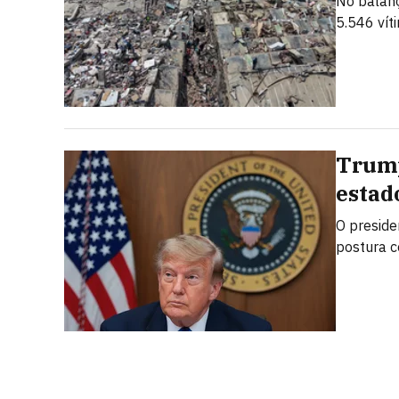
No balanço
5.546 vít
Trump
estad
O preside
postura c