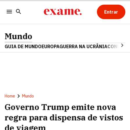
Entrar
Mundo
GUIA DE MUNDO
EUROPA
GUERRA NA UCRÂNIA
CONFLITO
Home
Mundo
Governo Trump emite nova
regra para dispensa de vistos
de viagem