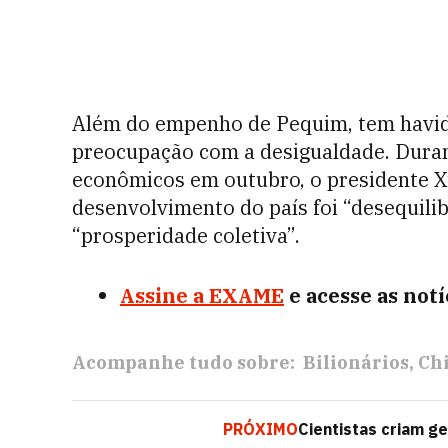
Além do empenho de Pequim, tem havid
preocupação com a desigualdade. Duran
econômicos em outubro, o presidente X
desenvolvimento do país foi “desequilibr
“prosperidade coletiva”.
Assine a EXAME
e acesse as not
Acompanhe tudo sobre:
Bilionários
Ch
PRÓXIMO
Cientistas criam ge