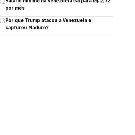
02
Salário mínimo na Venezuela cai para R$ 2,72
por mês
03
Por que Trump atacou a Venezuela e
capturou Maduro?