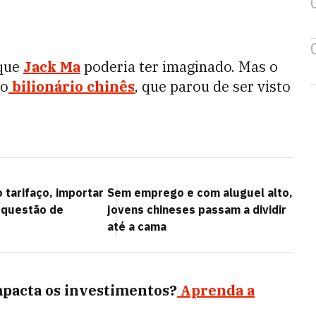
 que
Jack Ma
poderia ter imaginado. Mas o
co
bilionário chinês
, que parou de ser visto
 tarifaço, importar
Sem emprego e com aluguel alto,
u questão de
jovens chineses passam a dividir
até a cama
mpacta os investimentos?
Aprenda a