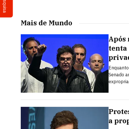
Pesquisa
Mais de Mundo
Após 
tenta
priva
Enquanto 
Senado ar
expropria
Prote
a prop