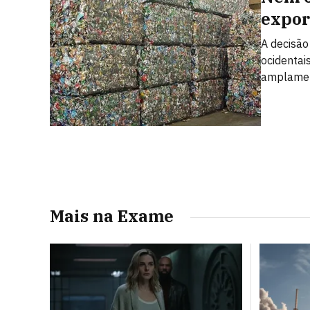
expor
A decisão
ocidentai
amplamen
Mais na Exame