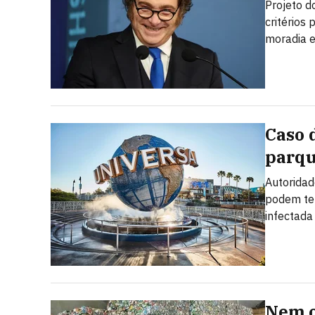
Projeto d
critérios
moradia e
Caso 
parqu
Autoridad
podem ter
infectada
Nem o