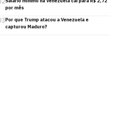
02
Salário mínimo na Venezuela cai para R$ 2,72
por mês
03
Por que Trump atacou a Venezuela e
capturou Maduro?