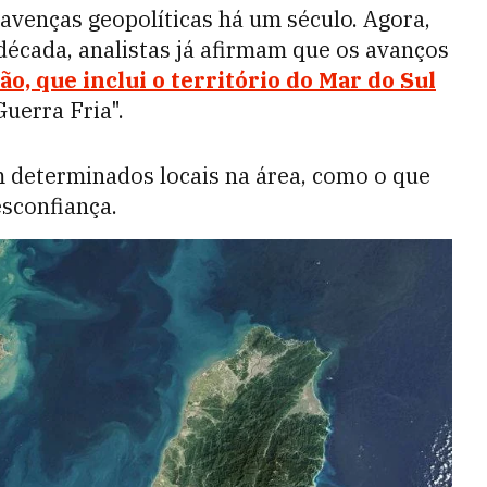
savenças geopolíticas há um século. Agora,
década, analistas já afirmam que os avanços
o, que inclui o território do Mar do Sul
uerra Fria".
em determinados locais na área, como o que
sconfiança.