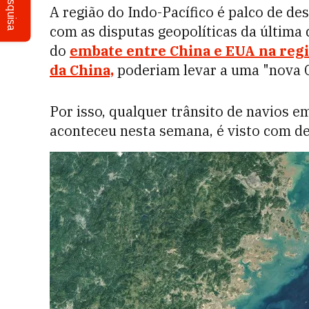
Pesquisa
A região do Indo-Pacífico é palco de de
com as disputas geopolíticas da última 
do
embate entre China e EUA na regiã
da China,
poderiam levar a uma "nova G
Por isso, qualquer trânsito de navios 
aconteceu nesta semana, é visto com de