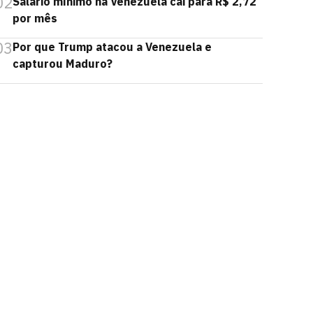
02
Salário mínimo na Venezuela cai para R$ 2,72
por mês
03
Por que Trump atacou a Venezuela e
capturou Maduro?