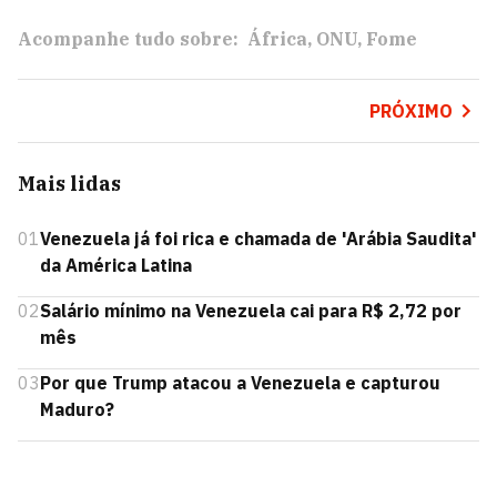
Acompanhe tudo sobre:
África
ONU
Fome
PRÓXIMO
Mais lidas
01
Venezuela já foi rica e chamada de 'Arábia Saudita'
da América Latina
02
Salário mínimo na Venezuela cai para R$ 2,72 por
mês
03
Por que Trump atacou a Venezuela e capturou
Maduro?