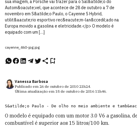
sua imagem, a Porsche vai trazer para o Sal&atilde;o do
Autom&oacute;vel, que acontece de 28 de outubro a 7 de
novembro em S&atilde;o Paulo, o Cayenne S Hybrid,
utilit&aacute;rio esportivo rec&eacute;m-lan&ccedil;ado na
Europa movido a gasolina e eletricidade.</p> O modelo é
equipado com um […]
cayenne_460-jpg.jpg
Vanessa Barbosa
Publicado em
26 de outubro de 2010
21h24
.
Última atualização em
18 de outubro de 2016
11h46
.
O modelo é equipado com um motor 3.0 V6 a gasolina, de
combustível é superior aos 15 litros/100 km.