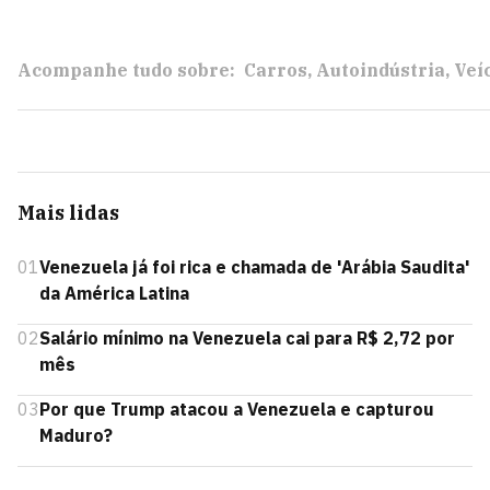
Acompanhe tudo sobre:
Carros
Autoindústria
Veí
Mais lidas
01
Venezuela já foi rica e chamada de 'Arábia Saudita'
da América Latina
02
Salário mínimo na Venezuela cai para R$ 2,72 por
mês
03
Por que Trump atacou a Venezuela e capturou
Maduro?