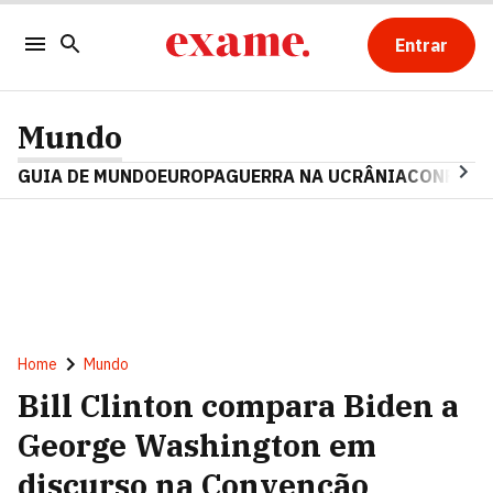
Entrar
Mundo
GUIA DE MUNDO
EUROPA
GUERRA NA UCRÂNIA
CONFLITO
Home
Mundo
Bill Clinton compara Biden a
George Washington em
discurso na Convenção