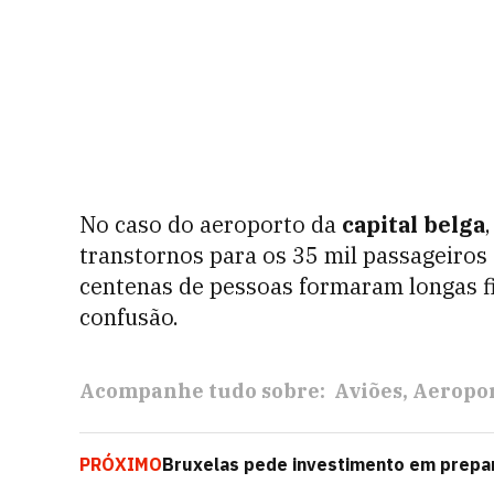
No caso do aeroporto da
capital belga
transtornos para os 35 mil passageiros
centenas de pessoas formaram longas fi
confusão.
Acompanhe tudo sobre:
Aviões
Aeropo
PRÓXIMO
Bruxelas pede investimento em prepar
aeroportos