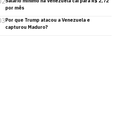
02
Salário mínimo na Venezuela cai para R$ 2,72
por mês
03
Por que Trump atacou a Venezuela e
capturou Maduro?