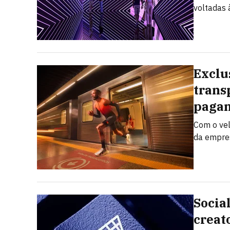
voltadas à
Exclu
trans
pagam
Com o vel
da empres
Socia
creat