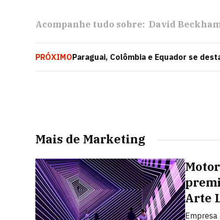
Acompanhe tudo sobre:
David Beckha
PRÓXIMO
Paraguai, Colômbia e Equador se des
no Brasil
Mais de Marketing
Motor
premi
Arte 
Empresa a