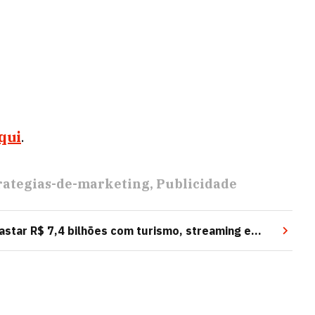
qui
.
rategias-de-marketing
Publicidade
star R$ 7,4 bilhões com turismo, streaming e